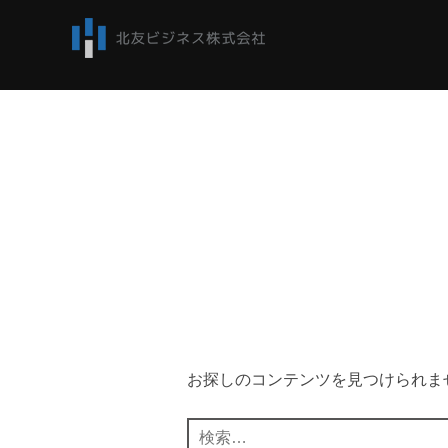
コ
ン
テ
ン
ツ
へ
ス
キ
ッ
プ
お探しのコンテンツを見つけられま
検