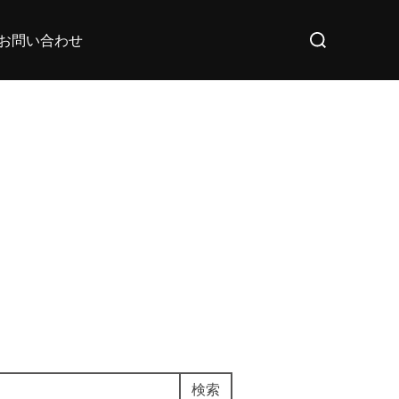
検
お問い合わせ
索
対
象:
検索